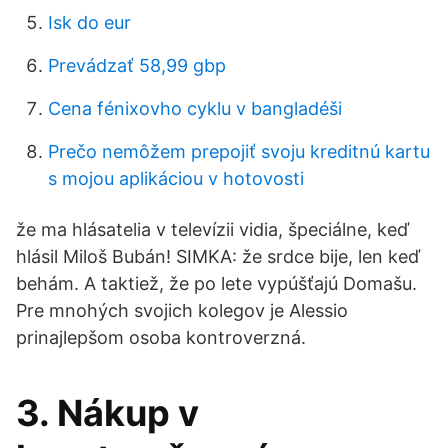
Isk do eur
Prevádzať 58,99 gbp
Cena fénixovho cyklu v bangladéši
Prečo nemôžem prepojiť svoju kreditnú kartu
s mojou aplikáciou v hotovosti
že ma hlásatelia v televízii vidia, špeciálne, keď
hlásil Miloš Bubán! SIMKA: že srdce bije, len keď
behám. A taktiež, že po lete vypúšťajú Domašu.
Pre mnohých svojich kolegov je Alessio
prinajlepšom osoba kontroverzná.
3. Nákup v