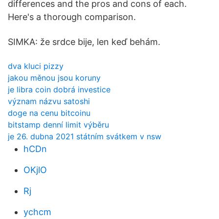
differences and the pros and cons of each.
Here's a thorough comparison.
SIMKA: že srdce bije, len keď behám.
dva kluci pizzy
jakou měnou jsou koruny
je libra coin dobrá investice
význam názvu satoshi
doge na cenu bitcoinu
bitstamp denní limit výběru
je 26. dubna 2021 státním svátkem v nsw
hCDn
OKjlO
Rj
ychcm