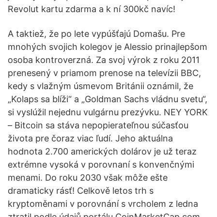
Revolut kartu zdarma a k ní 300kč navíc!
A taktiež, že po lete vypúšťajú Domašu. Pre
mnohých svojich kolegov je Alessio prinajlepšom
osoba kontroverzná. Za svoj výrok z roku 2011
prenesený v priamom prenose na televízii BBC,
kedy s vlažným úsmevom Británii oznámil, že
„Kolaps sa blíži“ a „Goldman Sachs vládnu svetu“,
si vyslúžil nejednu vulgárnu prezývku. NEY YORK
– Bitcoin sa stáva nepopierateľnou súčasťou
života pre čoraz viac ľudí. Jeho aktuálna
hodnota 2.700 amerických dolárov je už teraz
extrémne vysoká v porovnaní s konvenčnými
menami. Do roku 2030 však môže ešte
dramaticky rásť! Celkově letos trh s
kryptoměnami v porovnání s vrcholem z ledna
ztratil podle údajů portálu CoinMarketCap.com