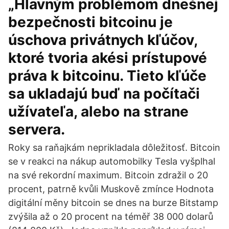
„Hlavným problémom dnešnej
bezpečnosti bitcoinu je
úschova privátnych kľúčov,
ktoré tvoria akési prístupové
práva k bitcoinu. Tieto kľúče
sa ukladajú buď na počítači
užívateľa, alebo na strane
servera.
Roky sa raňajkám neprikladala dôležitosť. Bitcoin
se v reakci na nákup automobilky Tesla vyšplhal
na své rekordní maximum. Bitcoin zdražil o 20
procent, patrně kvůli Muskově zmínce Hodnota
digitální měny bitcoin se dnes na burze Bitstamp
zvýšila až o 20 procent na téměř 38 000 dolarů