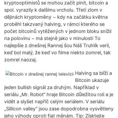
kryptooptimistů se mohou začít plnit, bitcoin a
spol. vyrazily k dalšímu vrcholu. Třetí zlom v
dějinách kryptoměny − kdy na začátku května
proběhl takzvaný halving, v rámci kterého se
počet bitcoinů vytěžených v jednom bloku snížil
na polovinu − má stejně jako v minulosti To
najlepšie z dnešnej Rannej šou Náš Truhlík veril,
keď bol malý, že keď vo filme niekto zomrel, tak
zomrel naozaj.
Halving sa blíži a
Bitcoin ukazuje
jeden bullish signál za druhým. Například v
seriálu „Mr. Robot“ hraje Bitcoin důležitou roli a je
vidět a slyšet napříč celým seriálem. V seriálu
„Sillicon valley“ jsou zase dopodrobna vysvětleny
jeho výhody oproti fiat měnám. Tip: Získtejte