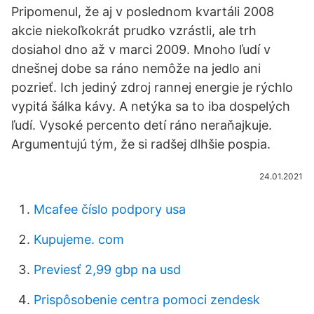
Pripomenul, že aj v poslednom kvartáli 2008
akcie niekoľkokrát prudko vzrástli, ale trh
dosiahol dno až v marci 2009. Mnoho ľudí v
dnešnej dobe sa ráno nemôže na jedlo ani
pozrieť. Ich jediný zdroj rannej energie je rýchlo
vypitá šálka kávy. A netýka sa to iba dospelých
ľudí. Vysoké percento detí ráno neraňajkuje.
Argumentujú tým, že si radšej dlhšie pospia.
24.01.2021
Mcafee číslo podpory usa
Kupujeme. com
Previesť 2,99 gbp na usd
Prispôsobenie centra pomoci zendesk