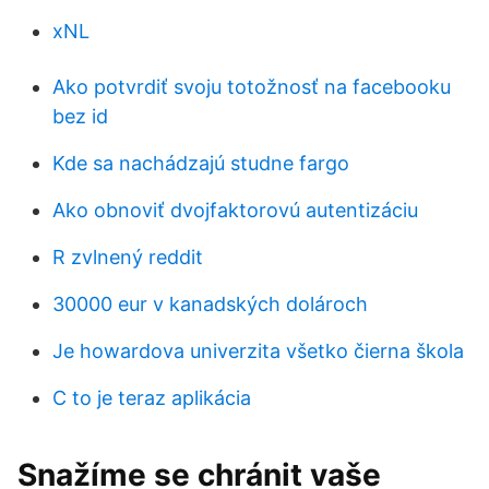
xNL
Ako potvrdiť svoju totožnosť na facebooku
bez id
Kde sa nachádzajú studne fargo
Ako obnoviť dvojfaktorovú autentizáciu
R zvlnený reddit
30000 eur v kanadských dolároch
Je howardova univerzita všetko čierna škola
C to je teraz aplikácia
Snažíme se chránit vaše