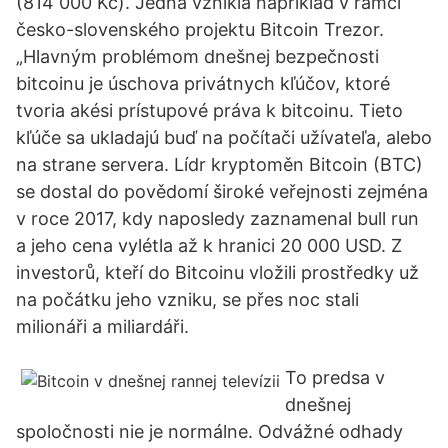
(814 000 Kč). Jedna vznikla napríklad v rámci
česko-slovenského projektu Bitcoin Trezor.
„Hlavným problémom dnešnej bezpečnosti
bitcoinu je úschova privátnych kľúčov, ktoré
tvoria akési prístupové práva k bitcoinu. Tieto
kľúče sa ukladajú buď na počítači užívateľa, alebo
na strane servera. Lídr kryptoměn Bitcoin (BTC)
se dostal do povědomí široké veřejnosti zejména
v roce 2017, kdy naposledy zaznamenal bull run
a jeho cena vylétla až k hranici 20 000 USD. Z
investorů, kteří do Bitcoinu vložili prostředky už
na počátku jeho vzniku, se přes noc stali
milionáři a miliardáři.
To predsa v
dnešnej
spoločnosti nie je normálne. Odvážné odhady