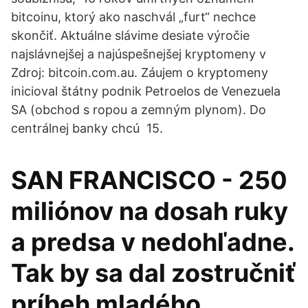
bitcoinu, ktorý ako naschvál „furt“ nechce
skončiť. Aktuálne slávime desiate výročie
najslávnejšej a najúspešnejšej kryptomeny v
Zdroj: bitcoin.com.au. Záujem o kryptomeny
inicioval štátny podnik Petroelos de Venezuela
SA (obchod s ropou a zemným plynom). Do
centrálnej banky chcú 15.
SAN FRANCISCO - 250
miliónov na dosah ruky
a predsa v nedohľadne.
Tak by sa dal zostručniť
príbeh mladého