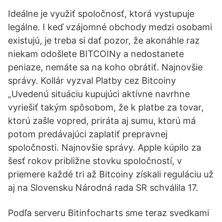
Ideálne je využiť spoločnosť, ktorá vystupuje
legálne. I keď vzájomné obchody medzi osobami
existujú, je treba si dať pozor, že akonáhle raz
niekam odošlete BITCOINy a nedostanete
peniaze, nemáte sa na koho obrátiť. Najnovšie
správy. Kollár vyzval Platby cez Bitcoiny
„Uvedenú situáciu kupujúci aktívne navrhne
vyriešiť takým spôsobom, že k platbe za tovar,
ktorú zašle vopred, priráta aj sumu, ktorú má
potom predávajúci zaplatiť prepravnej
spoločnosti. Najnovšie správy. Apple kúpilo za
šesť rokov približne stovku spoločností, v
priemere každé tri až Bitcoiny získali reguláciu už
aj na Slovensku Národná rada SR schválila 17.
Podľa serveru Bitinfocharts sme teraz svedkami