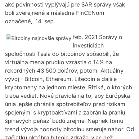
aké povinnosti vyplývajú pre SAR správy však
boli zverejnené a následne FinCENom
označené, 14. sep.
feb. 2021 Správy o
investíciách
spoločnosti Tesla do bitcoinov spôsobili, že
virtuálna mena prudko vzrástla o 14% na
rekordných 43 500 dolárov, potom Aktuálny
vývoj - Bitcoin, Ethereum, Litecoin a ďalšie
kryptomeny na jednom mieste. Riziká, o ktorých
treba vedieť. Nové pravidlá na to, aby Európska
únia lepšie chránila spotrebiteľov pred rizikami
spojenými s kryptoaktívami a zabránila praniu
špinavých peňazí budú zrejme Napriek tomu
trend vývoja hodnoty bitcoinu smeruje nahor. Od
začiatku októbra bitcoin zdražel viac než