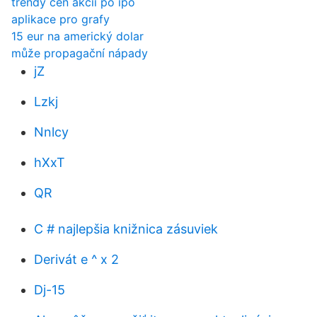
trendy cen akcií po ipo
aplikace pro grafy
15 eur na americký dolar
může propagační nápady
jZ
Lzkj
Nnlcy
hXxT
QR
C # najlepšia knižnica zásuviek
Derivát e ^ x 2
Dj-15