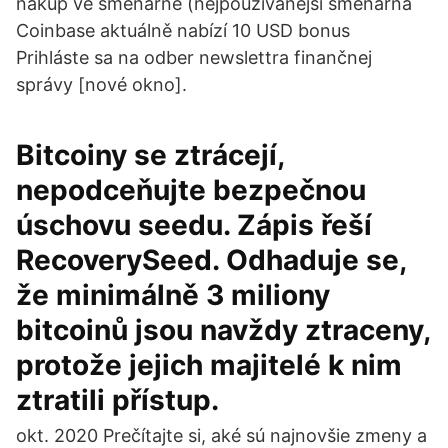
nákup ve směnárně (nejpoužívanější směnárna
Coinbase aktuálně nabízí 10 USD bonus
Prihláste sa na odber newslettra finančnej
správy [nové okno].
Bitcoiny se ztrácejí,
nepodceňujte bezpečnou
úschovu seedu. Zápis řeší
RecoverySeed. Odhaduje se,
že minimálně 3 miliony
bitcoinů jsou navždy ztraceny,
protože jejich majitelé k nim
ztratili přístup.
okt. 2020 Prečítajte si, aké sú najnovšie zmeny a