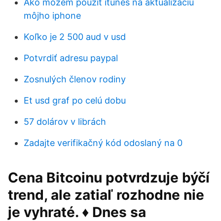
Ako môžem použiť itunes na aktualizáciu
môjho iphone
Koľko je 2 500 aud v usd
Potvrdiť adresu paypal
Zosnulých členov rodiny
Et usd graf po celú dobu
57 dolárov v librách
Zadajte verifikačný kód odoslaný na 0
Cena Bitcoinu potvrdzuje býčí
trend, ale zatiaľ rozhodne nie
je vyhraté. ♦ Dnes sa