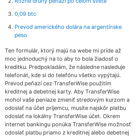
Rôzne druhy peňazí po celom svete
0,09 btc
Prevod amerického dolára na argentínske
peso
Ten formulár, ktorý majú na webe mi príde až
moc jednoduchý na to aby to bola žiadosť o
kreditku. Predpokladám, že následne nasleduje
telefonát, kde si do telefónu všetko vypýtajú.
Prevod peňazí cez TransferWise použitím
kreditnej a debetnej karty. Aby TransferWise
mohol vaše peniaze zmeniť stredovým kurzom a
odoslať na účet príjemcu, musíte najskôr platbu
odoslať na lokálny TransferWise účet. Okrem
internet bankingu ponúka TransferWise možnosť
odoslať platbu priamo z kreditnej alebo debetnej