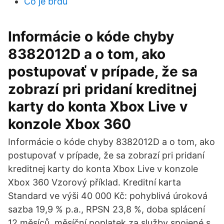
Čo je brdu
Informácie o kóde chyby
8382012D a o tom, ako
postupovať v prípade, že sa
zobrazí pri pridaní kreditnej
karty do konta Xbox Live v
konzole Xbox 360
Informácie o kóde chyby 8382012D a o tom, ako
postupovať v prípade, že sa zobrazí pri pridaní
kreditnej karty do konta Xbox Live v konzole
Xbox 360 Vzorový příklad. Kreditní karta
Standard ve výši 40 000 Kč: pohyblivá úroková
sazba 19,9 % p.a., RPSN 23,8 %, doba splácení
12 měsíců, měsíční poplatek za služby spojené s