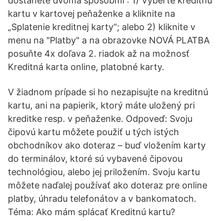
dostanete dvoma spôsobmi : 1) Vyberte kreditnú
kartu v kartovej peňaženke a kliknite na
„Splatenie kreditnej karty“; alebo 2) kliknite v
menu na "Platby" a na obrazovke NOVÁ PLATBA
posuňte 4x doľava 2. riadok až na možnosť
Kreditná karta online, platobné karty.
V žiadnom prípade si ho nezapisujte na kreditnú
kartu, ani na papierik, ktorý máte uložený pri
kreditke resp. v peňaženke. Odpoveď: Svoju
čipovú kartu môžete použiť u tých istých
obchodníkov ako doteraz – buď vložením karty
do terminálov, ktoré sú vybavené čipovou
technológiou, alebo jej priložením. Svoju kartu
môžete naďalej používať ako doteraz pre online
platby, úhradu telefonátov a v bankomatoch.
Téma: Ako mám splácať Kreditnú kartu?