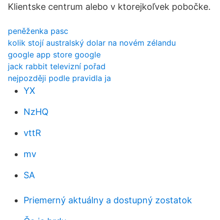
Klientske centrum alebo v ktorejkoľvek pobočke.
peněženka pasc
kolik stojí australský dolar na novém zélandu
google app store google
jack rabbit televizní pořad
nejpozději podle pravidla ja
YX
NzHQ
vttR
mv
SA
Priemerný aktuálny a dostupný zostatok