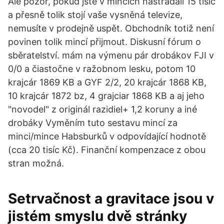
Ale pozor, pokud jste v mincích nastřádali 15 tisíc
a přesně tolik stojí vaše vysněná televize,
nemusíte v prodejně uspět. Obchodník totiž není
povinen tolik mincí přijmout. Diskusní fórum o
sběratelství. mám na výmenu pár drobákov FJI v
0/0 a čiastočne v ražobnom lesku, potom 10
krajcár 1869 KB a GYF 2/2, 20 krajcár 1868 KB,
10 krajcár 1872 bz, 4 grajciar 1868 KB a aj jeho
"novodel" z originál razidiel+ 1,2 koruny a iné
drobáky Vyměním tuto sestavu mincí za
minci/mince Habsburků v odpovídající hodnotě
(cca 20 tisíc Kč). Finanční kompenzace z obou
stran možná.
Setrvačnost a gravitace jsou v
jistém smyslu dvě stránky