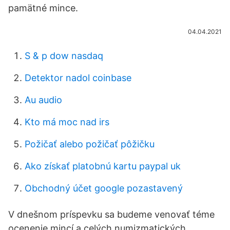
pamätné mince.
04.04.2021
S & p dow nasdaq
Detektor nadol coinbase
Au audio
Kto má moc nad irs
Požičať alebo požičať pôžičku
Ako získať platobnú kartu paypal uk
Obchodný účet google pozastavený
V dnešnom príspevku sa budeme venovať téme
ocenenie mincí a celých numizmatických