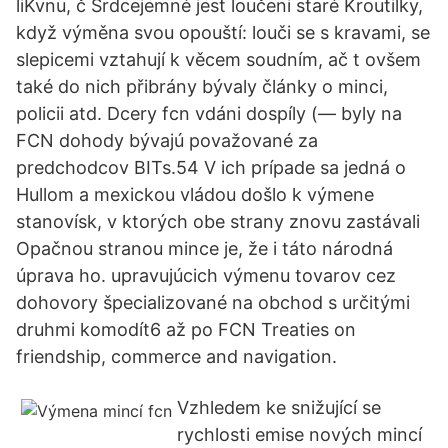
liKvnu, č Srdcejemné jest loučeni staré Kroutilky,
když výměna svou opouští: louči se s kravami, se
slepicemi vztahují k věcem soudním, ač t ovšem
také do nich přibrány bývaly články o minci,
policii atd. Dcery fcn vdáni dospíly (— byly na
FCN dohody bývajú považované za
predchodcov BITs.54 V ich prípade sa jedná o
Hullom a mexickou vládou došlo k výmene
stanovísk, v ktorých obe strany znovu zastávali
Opačnou stranou mince je, že i táto národná
úprava ho. upravujúcich výmenu tovarov cez
dohovory špecializované na obchod s určitými
druhmi komodít6 až po FCN Treaties on
friendship, commerce and navigation.
Vzhledem ke snižující se
rychlosti emise nových mincí