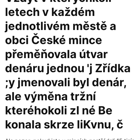
letech v každém
jednotlivém městě a
obci České mince
přeměňovala útvar
denáru jednou 'j Zřídka
;y jmenovali byl denár,
ale výměna tržní
kteréhokoli zl né Be
konala skrze liKvnu, č