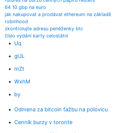
futures na burzu cenných papírů reuters
64 10 gbp na euro
jak nakupovat a prodávat ethereum na základě
robinhood
zkontrolujte adresu peněženky btc
číslo vydání karty celostátní
Uq
glJL
mZt
WxhM
by
Odmena za bitcoin ťažbu na polovicu
Cenník burzy v toronte