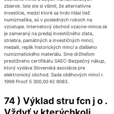
zbierok. Iste ste si všimli, že alternatívne
investície, medzi ktoré sa hrdo hlási tiež
numizmatika, sú v posledných rokoch na
vzostupe. Internetový obchod vzacne-mince.sk
je zameraný na predaj investičného zlata,
striebra, pamätných a investičných mincí,
medailí, replík historických mincí a ďalšieho
numizmatického materiálu. Sme držiteľom
prestížneho certifikátu SAEC-Bezpečný nákup,
ktorý vydáva Slovenská asociácia pre
elektronický obchod. Sada oběhových mincí r.
1999 Proof 5 300,00 Kč 9083.
74 ) Výklad stru fcn j o .
Vždyť v kterýchkoli