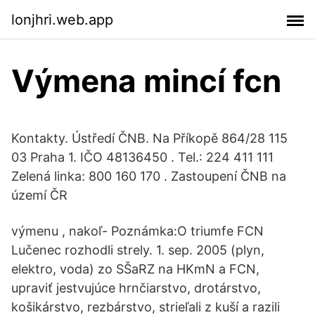
lonjhri.web.app
Výmena mincí fcn
Kontakty. Ústředí ČNB. Na Příkopě 864/28 115
03 Praha 1. IČO 48136450 . Tel.: 224 411 111
Zelená linka: 800 160 170 . Zastoupení ČNB na
území ČR
výmenu , nakoľ- Poznámka:O triumfe FCN
Lučenec rozhodli strely. 1. sep. 2005 (plyn,
elektro, voda) zo SŠaRZ na HKmN a FCN,
upraviť jestvujúce hrnčiarstvo, drotárstvo,
košikárstvo, rezbárstvo, strieľali z kuší a razili