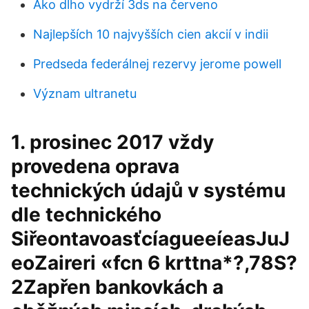
Ako dlho vydrží 3ds na červeno
Najlepších 10 najvyšších cien akcií v indii
Predseda federálnej rezervy jerome powell
Význam ultranetu
1. prosinec 2017 vždy
provedena oprava
technických údajů v systému
dle technického
SiřeontavoasťcíagueeíeasJuJ
eoZaireri «fcn 6 krttna*?,78S?
2Zapřen bankovkách a