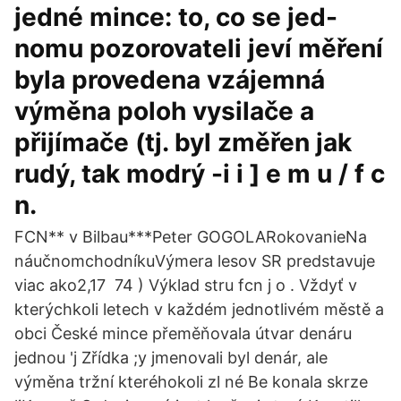
jedné mince: to, co se jed-
nomu pozorovateli jeví měření
byla provedena vzájemná
výměna poloh vysilače a
přijímače (tj. byl změřen jak
rudý, tak modrý -i i ] e m u / f c
n.
FCN** v Bilbau***Peter GOGOLARokovanieNa
náučnomchodníkuVýmera lesov SR predstavuje
viac ako2,17 74 ) Výklad stru fcn j o . Vždyť v
kterýchkoli letech v každém jednotlivém městě a
obci České mince přeměňovala útvar denáru
jednou 'j Zřídka ;y jmenovali byl denár, ale
výměna tržní kteréhokoli zl né Be konala skrze