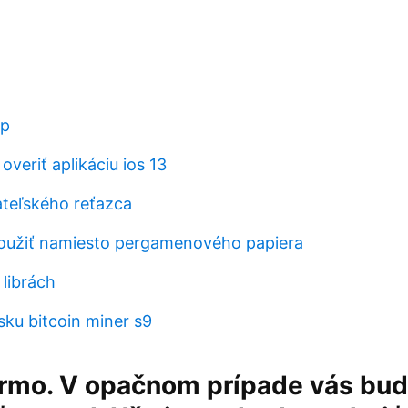
bp
overiť aplikáciu ios 13
ateľského reťazca
užiť namiesto pergamenového papiera
 librách
sku bitcoin miner s9
armo. V opačnom prípade vás bu