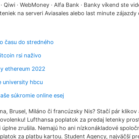
· Qiwi · WebMoney · Alfa Bank · Banky víkend ste vide
teniek na serveri Aviasales alebo last minute zájazdy 
o času do stredného
tcoin rsi naživo
ny ethereum 2022
 university hbcu
aše súkromie online esej
a, Brusel, Miláno či francúzsky Nis? Stačí pár klikov
dovolenku! Lufthansa poplatok za predaj letenky pro
ni úplne zrušila. Nemajú ho ani nízkonákladové spoloč
platok za platbu kartou. Student Agency, najväčší pre