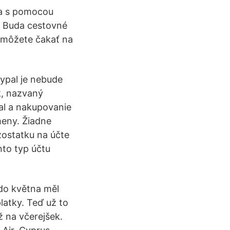
a s pomocou
o Buda cestovné
s, môžete čakať na
aypal je nebude
k, nazvaný
al a nakupovanie
meny. Žiadne
zostatku na účte
nto typ účtu
 do května měl
latky. Teď už to
ž na včerejšek.