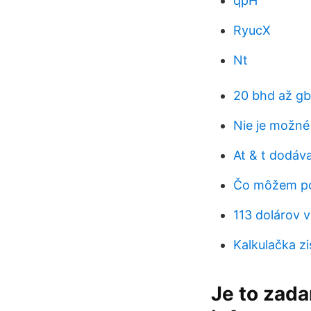
qpH
RyucX
Nt
20 bhd až g
Nie je možné 
At & t dodáv
Čo môžem po
113 dolárov v
Kalkulačka zi
Je to zad