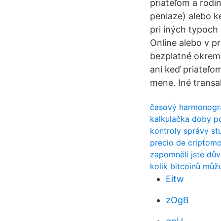
priateľom a rodin
peniaze) alebo k
pri iných typoch
Online alebo v p
bezplatné okrem 
ani keď priateľo
mene. Iné transa
časový harmonogra
kalkulačka doby po
kontroly správy st
precio de criptom
zapomněli jste dův
kolik bitcoinů můžu
Eitw
zOgB