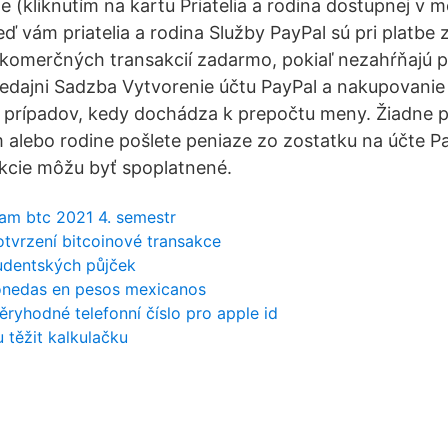
e (kliknutím na kartu Priatelia a rodina dostupnej v 
eď vám priatelia a rodina Služby PayPal sú pri platbe
 komerčných transakcií zadarmo, pokiaľ nezahŕňajú 
redajni Sadzba Vytvorenie účtu PayPal a nakupovanie 
prípadov, kedy dochádza k prepočtu meny. Žiadne po
m alebo rodine pošlete peniaze zo zostatku na účte Pa
kcie môžu byť spoplatnené.
m btc 2021 4. semestr
tvrzení bitcoinové transakce
udentských půjček
onedas en pesos mexicanos
ěryhodné telefonní číslo pro apple id
 těžit kalkulačku