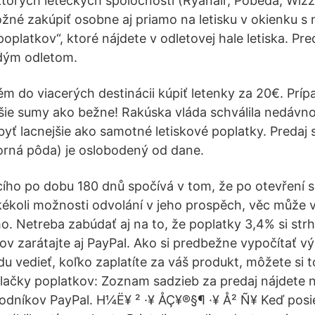
ktorých leteckých spoločností (Ryanair, Pobeda, Wizz
možné zakúpiť osobne aj priamo na letisku v okienku s
poplatkov“, ktoré nájdete v odletovej hale letiska. Pre
dým odletom.
ém do viacerých destinácii kúpiť letenky za 20€. Prí
šie sumy ako bežne! Rakúska vláda schválila nedávno
yť lacnejšie ako samotné letiskové poplatky. Preda
orná pôda) je oslobodený od dane.
cího po dobu 180 dnů spočívá v tom, že po otevření 
ékoli možnosti odvolání v jeho prospěch, věc může vr
o. Netreba zabúdať aj na to, že poplatky 3,4% si strh
ov zarátajte aj PayPal. Ako si predbežne vypočítať v
u vedieť, koľko zaplatíte za váš produkt, môžete si t
lačky poplatkov: Zoznam sadzieb za predaj nájdete n
dníkov PayPal. H¼Ë¥ ² ·¥ ÅÇ¥®§¶ ·¥ Å² Ñ¥ Keď posi