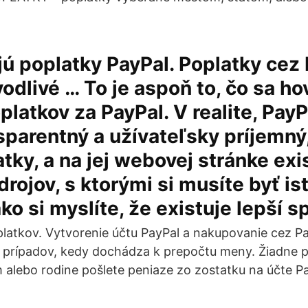
ú poplatky PayPal. Poplatky cez 
odlivé … To je aspoň to, čo sa ho
platkov za PayPal. V realite, Pay
nsparentný a užívateľsky príjemný
atky, a na jej webovej stránke exi
rojov, s ktorými si musíte byť ist
ko si myslíte, že existuje lepší 
latkov. Vytvorenie účtu PayPal a nakupovanie cez Pa
prípadov, kedy dochádza k prepočtu meny. Žiadne po
m alebo rodine pošlete peniaze zo zostatku na účte Pa