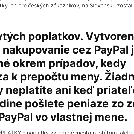
atky len pre českých zákazníkov, na Slovensku zostal
ytých poplatkov. Vytvoren
a nakupovanie cez PayPal 
né okrem prípadov, kedy
a k prepočtu meny. Žiad
 neplatíte ani keď priate
dine pošlete peniaze zo 
PayPal vo vlastnej mene.
PLATKY - poplatky vyberané mestom, štátom, alebo 