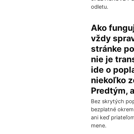
odletu.
Ako funguj
vždy sprav
stránke po
nie je tra
ide o popl
niekoľko zd
Predtým, a
Bez skrytých pop
bezplatné okrem 
ani keď priateľo
mene.