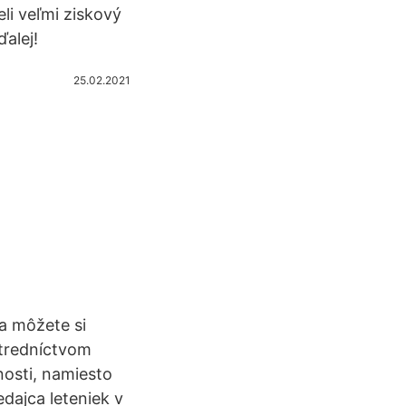
li veľmi ziskový
ďalej!
25.02.2021
 a môžete si
stredníctvom
nosti, namiesto
dajca leteniek v