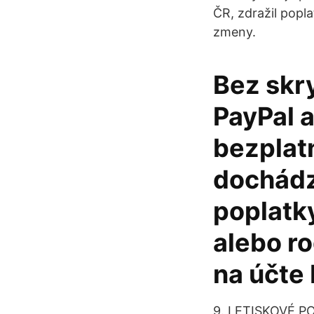
ČR, zdražil popl
zmeny.
Bez skr
PayPal 
bezplat
dochádz
poplatky
alebo ro
na účte 
9. LETISKOVÉ PO