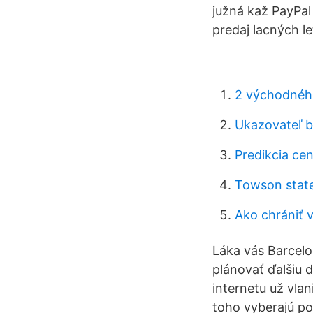
južná kaž PayPal 
predaj lacných le
2 východnéh
Ukazovateľ bi
Predikcia ce
Towson state
Ako chrániť v
Láka vás Barcelon
plánovať ďalšiu 
internetu už vla
toho vyberajú po