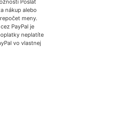
možnosti Poslať
 za nákup alebo
prepočet meny.
cez PayPal je
platky neplatíte
yPal vo vlastnej