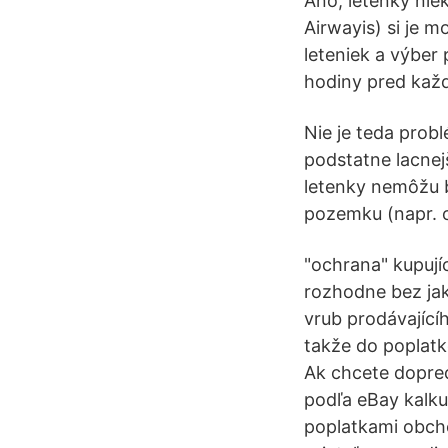
Áno, letenky nie
Airwayis) si je 
leteniek a výber 
hodiny pred kaž
Nie je teda probl
podstatne lacnej
letenky nemôžu b
pozemku (napr. 
"ochrana" kupují
rozhodne bez jak
vrub prodávajícíh
takže do poplatk
Ak chcete dopred
podľa eBay kalku
poplatkami obcho