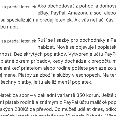
Ako obchodovať z pohodlia domov
eBay, PayPal, Amazonu a soc. aleb
 sa špecializujú na predaj leteniek. Ak vás netlačí ča
tbu napr.
Ruší se i sazby pro obchodníky a P
nabízet. Nově se objevuje i poplate
nnost. Bez skrytých poplatkov. Vytvorenie účtu PayP
zplatné okrem prípadov, kedy dochádza k prepočtu 
te ani keď priateľom alebo rodine pošlete peniaze zo 
ej mene. Platby za zboží a služby v eschopech. Na te
šechny platby, je tu ale již menší poplatek.
platek za spor – v základní variantě 350 korun. Ještě
ání plateb rodině a známým z PayPal účtu maličké pop
nějakých 230Kč za převod. Co můžeš udělat dnes, odlo