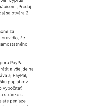
 Air, Cyprus
 nápisom „Predaj
daj sa otvára 2
padne za
 pravidlo, že
j samostatného
sporu PayPal
átit a vše jde na
áva aj PayPal,
ýšku poplatkov
o vypočítať
a stránke s
elate peniaze