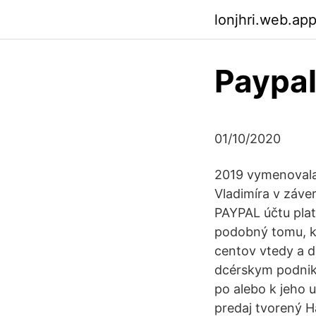
lonjhri.web.ap
Paypal
01/10/2020
2019 vymenovala 
Vladimíra v záver
PAYPAL účtu plati
podobný tomu, kt
centov vtedy a d
dcérskym podniko
po alebo k jeho 
predaj tvorený H