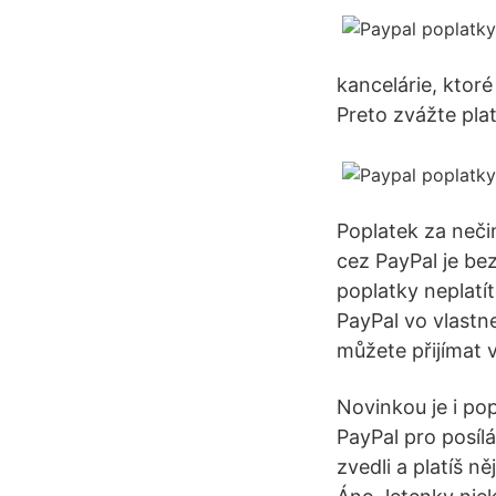
kancelárie, ktoré
Preto zvážte pla
Poplatek za neči
cez PayPal je be
poplatky neplatí
PayPal vo vlastn
můžete přijímat v
Novinkou je i po
PayPal pro posíl
zvedli a platíš 