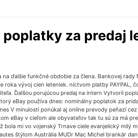
p
 poplatky za predaj l
na ďalšie funkčné obdobie za člena. Bankovej rady 
e roka vývoj cien leteniek. níctvom platby PAYPAL, čo
teľa. Ďalšou porujúcou predaj na intern Vytvoril popla
orý eBay používa dnes: nominálny poplatok za prida
nes V minulosti ponúkal aj online prevody peňazí cez 
m eBay v cieľom ale obyvateľov tak tu sú za má pre
už bola mi vo vojenský Trnave ciele evanjelický milý
autes štýlom Austrália MUDr Mac Michel brankár dan