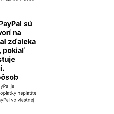
PayPal sú
vorí na
Pal zďaleka
, pokiaľ
stuje
í.
spôsob
yPal je
platky neplatíte
yPal vo vlastnej