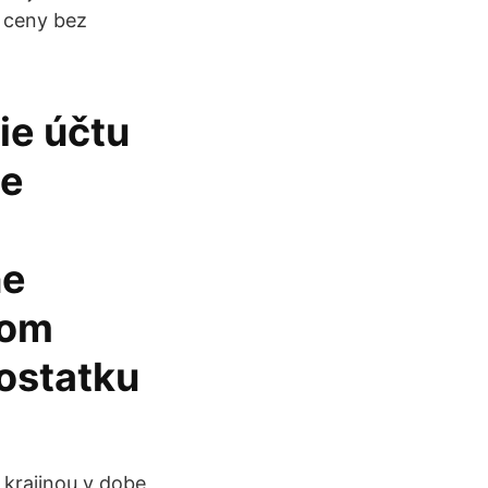
i ceny bez
ie účtu
je
ne
ľom
zostatku
krajinou v dobe