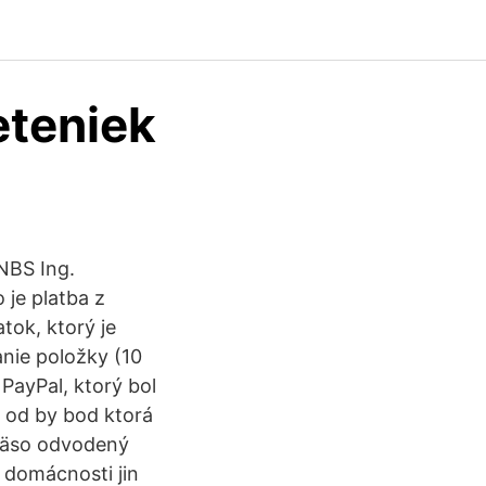
eteniek
NBS Ing.
 je platba z
tok, ktorý je
nie položky (10
PayPal, ktorý bol
 od by bod ktorá
 mäso odvodený
 domácnosti jin